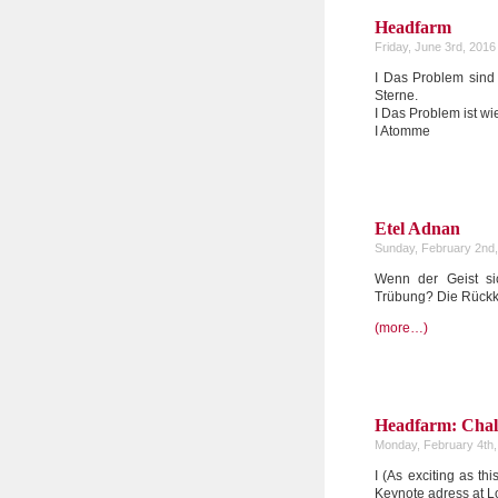
Headfarm
Friday, June 3rd, 2016
I Das Problem sind 
Sterne.
I Das Problem ist wi
I Atomme
Etel Adnan
Sunday, February 2nd
Wenn der Geist si
Trübung? Die Rückk
(more…)
Headfarm: Chall
Monday, February 4th,
I (As exciting as th
Keynote adress at Lo