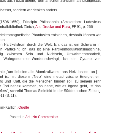
t, das auch dazu diente, den arischen SS-Mann als Lichtgestalt
s besser, sondern wir denken anders.
596-1650), Principia Philosophia (Amsterdam: Ludovicus
ntralbibliothek Zürich,
Alte Drucke und Rara
, FF 91, p. 266
 elektromagnetische Phantasien entstehen, deshalb können wir
ren.
nen Partikelstrom durch die Welt; Ich, das ist ein Schwarm in
Partikeln; Ich, das ist eine Partikelmodulationsmaschine,
ig zwischen Sein und Nichtsein, Unwahrnehmbarkeit,
 Wahrgenommen-Werdenschwingt; Ich: ein Cyrano von
te „‘am liebsten alle Atomkraftwerke ans Netz lassen, an […
int ist mit diesem „‘Netz‘ eine metaphysische Energie, ein
ng und Kraft, die die Menschen binden soll, zu seinem sehr
 Tod nahezukommen, so nahe, wie es irgend geht, ist das
fers“, schreibt Thomas Steinfeld in der Süddeutschen Zeitung
1 (S. 11).
im-Kärlich,
Quelle
Posted in
Art
|
No Comments »