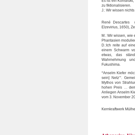
Es ist ein Konstruk
zu fiktionalisieren.
J.: Wir wissen nicht
René Descartes (1
Elzevirius, 1650), Ze
M.: Wir wissen, wie
Phantasien modulie
D.:Ich reite auf ei
einem Schwarm von 
etwas, das ständ
Wahrnehmung und
Fukushima.
*Anselm Kiefer möch
sein] Netz‘“. Geme
Mythos von Strahlu
hohen Preis … dem
Anliegen Anselm Kie
vom 3. November 201
Kernkraftwerk Mülhe