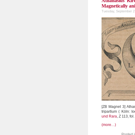
Athanasius Kir
Magnetically ani
Tuesday, September 2
[ZB Magnet 3] Atha
tripartium ( Köln: 
und Rara
, Z 113, fol
(more…)
Posted 