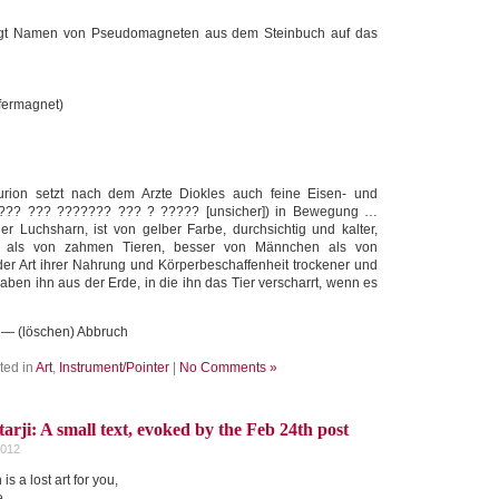
trägt Namen von Pseudomagneten aus dem Steinbuch auf das
fermagnet)
urion setzt nach dem Arzte Diokles auch feine Eisen- und
????? ??? ??????? ??? ? ????? [unsicher]) in Bewegung …
er Luchsharn, ist von gelber Farbe, durchsichtig und kalter,
n als von zahmen Tieren, besser von Männchen als von
er Art ihrer Nahrung und Körperbeschaffenheit trockener und
aben ihn aus der Erde, in die ihn das Tier verscharrt, wenn es
) — (löschen) Abbruch
ted in
Art
,
Instrument/Pointer
|
No Comments »
rji: A small text, evoked by the Feb 24th post
2012
s a lost art for you,
e