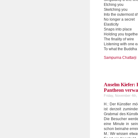
Etching you
Sketching you
Into the outermost sh
No longer a secret
Elasticity
Snaps into place
Holding you togethe
The finality of wire
Listening with one e
To what the Buddha
Sampurna Chattarji
Anselm Kiefer: 
Pantheon verwa
Friday, November 4th,
H.: Der Künstler m
ist derzeit zumind
Grabmal des Künstle
Die Besucher werde
eine Minute in sei
schon beinahe erreic
M.: Wir wissen etwa