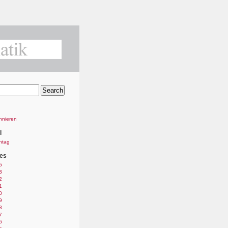
nnieren
l
ntag
es
5
3
2
1
0
9
8
7
6