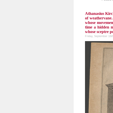
Athanasius Kirc
of weathervane.
whose movement 
time a hidden m
whose sceptre po
Friday, September 16t