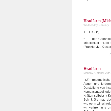
Headfarm (Mich
Wednesday, January 3
1 – I R 2 (*)
* „… der Gedanke 
Möglichkeit“ (Hugo F
(Frankfurt/M.: Klost
P
Headfarm
Monday, October 29th
I (J.) I (magnetisc
Augen und fordern 
Darstellung von Ins
Kompassnadel oder
Kräften selbst.) I (
Schrift. Sie mag e
wir, wenn wir schrei
wir verirren uns u