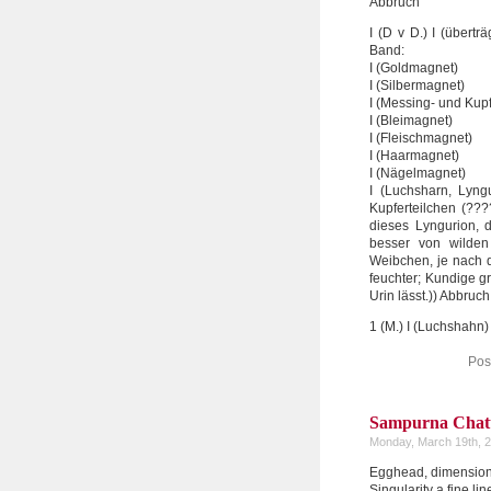
Abbruch
I (D v D.) I (über
Band:
I (Goldmagnet)
I (Silbermagnet)
I (Messing- und Kup
I (Bleimagnet)
I (Fleischmagnet)
I (Haarmagnet)
I (Nägelmagnet)
I (Luchsharn, Lyng
Kupferteilchen (?
dieses Lyngurion, d
besser von wilde
Weibchen, je nach d
feuchter; Kundige gr
Urin lässt.)) Abbruch
1 (M.) I (Luchshahn
Pos
Sampurna Chatta
Monday, March 19th, 
Egghead, dimension i
Singularity a fine lin