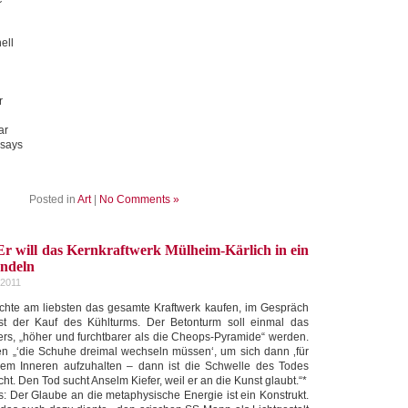
ell
r
ar
 says
Posted in
Art
|
No Comments »
Er will das Kernkraftwerk Mülheim-Kärlich in ein
ndeln
 2011
öchte am liebsten das gesamte Kraftwerk kaufen, im Gespräch
est der Kauf des Kühlturms. Der Betonturm soll einmal das
rs, „höher und furchtbarer als die Cheops-Pyramide“ werden.
n „‘die Schuhe dreimal wechseln müssen‘, um sich dann ‚für
nem Inneren aufzuhalten – dann ist die Schwelle des Todes
ht. Den Tod sucht Anselm Kiefer, weil er an die Kunst glaubt.“*
s: Der Glaube an die metaphysische Energie ist ein Konstrukt.