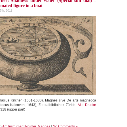
cher: Shadows under water (Special sun dial) –
mated figure in a boat
7th, 2011
nasius Kircher (1601-1680), Magnes sive De arte magnetica
Iodocus Kalcoven, 1643), Zentralbibliothek Zürich,
Alte Drucke
. 318 (upper part)
in
Art
,
Instrument/Pointer
,
Magnes
|
No Comments »