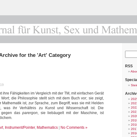
Archive for the 'Art' Category
RSS
Abo
Specia
019
Stei
 ihre Fähigkeiten im Vergleich mit der TM, mit einfachen Gerät
Archiv
Wort; die Philosophie stellt sich mit dem Buch vor; sie zeigt,
202
ur Mathematik ist, zur Sprache, zum Begriff, was sie mit Helden
202
, was ihr Verhältnis zu Kunst und Wissenschaft ist. Die
202
202
ft gegen das
parergon
, sie liebäugelt mit der Maschine, ist
202
tlichem.
201
201
rt
,
Instrument/Pointer
,
Mathematics
|
No Comments »
201
201