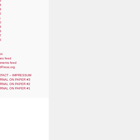
5
4
3
2
1
0
9
8
7
6
in
ies feed
ments feed
dPress.org
TACT – IMPRESSUM
RNAL ON PAPER #3
RNAL ON PAPER #2
RNAL ON PAPER #1