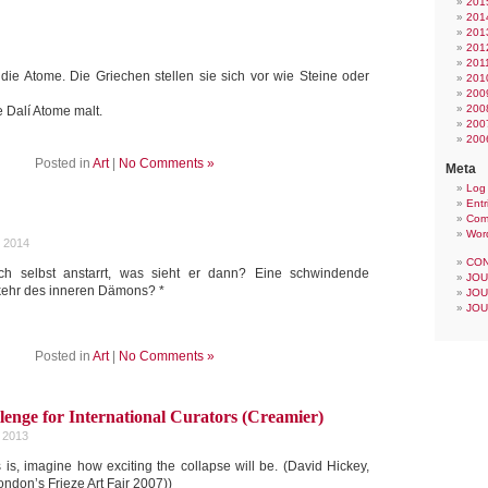
201
201
201
201
201
die Atome. Die Griechen stellen sie sich vor wie Steine oder
201
200
200
e Dalí Atome malt.
200
200
Posted in
Art
|
No Comments »
Meta
Log 
Entr
Com
Wor
, 2014
CON
ch selbst anstarrt, was sieht er dann? Eine schwindende
JOU
ehr des inneren Dämons? *
JOU
JOU
Posted in
Art
|
No Comments »
enge for International Curators (Creamier)
 2013
is is, imagine how exciting the collapse will be. (David Hickey,
ndon’s Frieze Art Fair 2007))