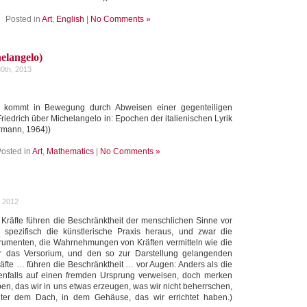
Posted in
Art
,
English
|
No Comments »
elangelo)
0th, 2013
kommt in Bewegung durch Abweisen einer gegenteiligen
riedrich über Michelangelo in: Epochen der italienischen Lyrik
ermann, 1964))
osted in
Art
,
Mathematics
|
No Comments »
, 2012
he Kräfte führen die Beschränktheit der menschlichen Sinne vor
spezifisch die künstlerische Praxis heraus, und zwar die
trumenten, die Wahrnehmungen von Kräften vermitteln wie die
 das Versorium, und den so zur Darstellung gelangenden
 Kräfte … führen die Beschränktheit … vor Augen: Anders als die
benfalls auf einen fremden Ursprung verweisen, doch merken
ben, das wir in uns etwas erzeugen, was wir nicht beherrschen,
nter dem Dach, in dem Gehäuse, das wir errichtet haben.)