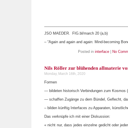
_________________________________________
JSO MAEDER. FIG.bl/march 20 (a,b)
– “Again and again and again: Mind-becoming Bon
Posted in
interface
|
No Comm
Nils Röller zur blühenden allmaterie v
Monday, March 16th, 2020
Formen
— bildeten historisch Verbindungen zum Kosmos (
— schaffen Zugänge zu dem Bündel, Geflecht, d
– bilden künftig Interfaces zu Apparaten, künstlich
Das verknüpfe ich mit einer Diskussion:
« nicht nur, dass jedes einzelne gedicht oder jede