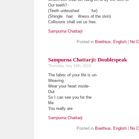
Our teeth?
(Teeth unbrushed fur)
(Shingle hair illness of the skin)
Collisions shall set us free.
Sampurna Chattarji
Posted in
Boethius
,
English
|
No C
Sampurna Chattarji: Doublespeak
Thursday, July 16th, 2015
The fabric of your life is un-
Weaving
Wear your heart inside-
Out
So I can see you for the
Me
You really are
Sampurna Chattarji
Posted in
Boethius
,
English
|
No C