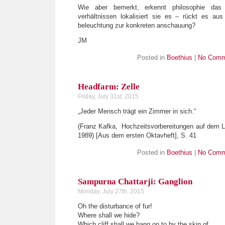
Wie aber bemerkt, erkennt philosophie das 
verhältnissen lokalisiert sie es – rückt es aus 
beleuchtung zur konkreten anschauung?
JM
Posted in
Boethius
|
No Comm
Headfarm: Zelle
Friday, July 31st, 2015
„Jeder Mensch trägt ein Zimmer in sich.“
(Franz Kafka, Hochzeitsvorbereitungen auf dem La
1989) [Aus dem ersten Oktavheft], S. 41
Posted in
Boethius
|
No Comm
Sampurna Chattarji: Ganglion
Monday, July 27th, 2015
Oh the disturbance of fur!
Where shall we hide?
Which cliff shall we hang on to by the skin of