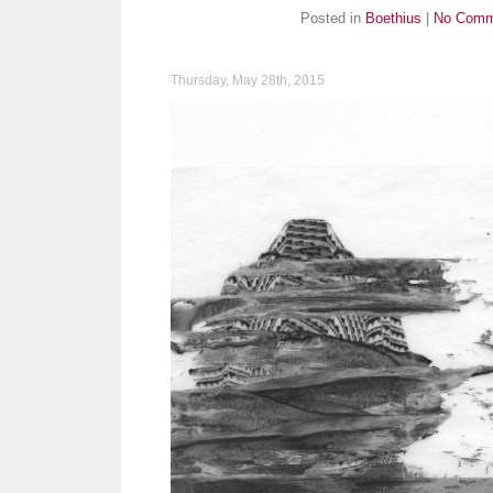
Posted in
Boethius
|
No Comm
Thursday, May 28th, 2015