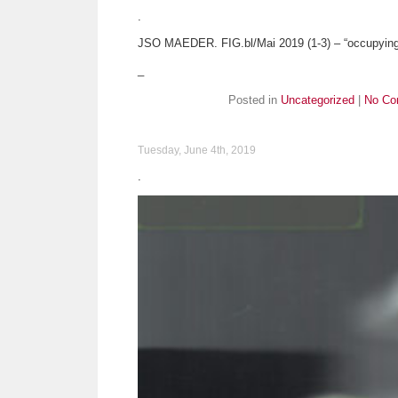
.
JSO MAEDER. FIG.bl/Mai 2019 (1-3) – “occupying
_
Posted in
Uncategorized
|
No Co
Tuesday, June 4th, 2019
.