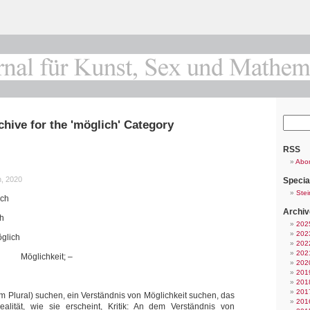
chive for the 'möglich' Category
RSS
Abo
h, 2020
Specia
Stei
ich
Archiv
ch
202
202
öglich
202
202
keit; –
202
201
201
201
 Plural) suchen, ein Verständnis von Möglichkeit suchen, das
201
Realität, wie sie erscheint, Kritik: An dem Verständnis von