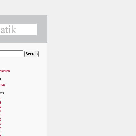
nnieren
l
ntag
es
5
3
2
1
0
9
8
7
6