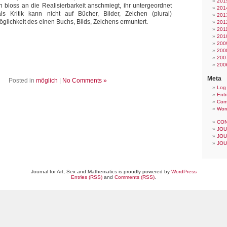
201
ch bloss an die Realisierbarkeit anschmiegt, ihr untergeordnet
201
als Kritik kann nicht auf Bücher, Bilder, Zeichen (plural)
201
glichkeit des einen Buchs, Bilds, Zeichens ermuntert.
201
201
201
200
200
200
200
Meta
Posted in
möglich
|
No Comments »
Log 
Entr
Com
Wor
CON
JOU
JOU
JOU
Journal for Art, Sex and Mathematics is proudly powered by
WordPress
Entries (RSS)
and
Comments (RSS)
.