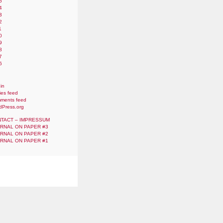
5
4
3
2
1
0
9
8
7
6
in
ies feed
ments feed
dPress.org
TACT – IMPRESSUM
RNAL ON PAPER #3
RNAL ON PAPER #2
RNAL ON PAPER #1