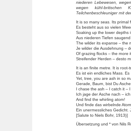
niederen Lebewesen, wegen
wegen kühl-britischen 
Teilchenbeschleuniger mit d
It is so many seas. Its primal 
Es besteht aus so vielen Meer
Soaking up the lower depths i
Aus niederen Tiefen saugend
The wilder its expanse – the mo
Je wilder die Ausdehnung – d
Of grazing flocks – the more 
Streifender Herden – desto me
It is an finite metre. It is root
Es ist ein endliches Mass. Es
Yet, tree, you are ash in so m
Gerade, Baum, bist Du Asche 
I chase the ash – I catch it –
Ich jage der Asche nach – ich
And find the whirling atom!
Und finde das wirbelnde Atom
Ein unermessliches Gedicht.
[Salute to Niels Bohr, 1913)]
Übersetzung und * von Nils Rö