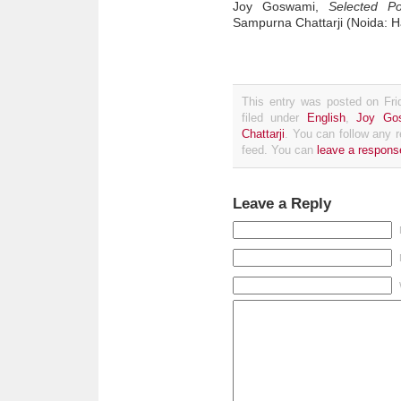
Joy Goswami,
Selected P
Sampurna Chattarji (Noida: H
This entry was posted on Fri
filed under
English
,
Joy Go
Chattarji
. You can follow any 
feed. You can
leave a respons
Leave a Reply