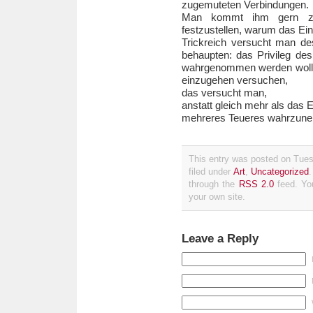
zugemuteten Verbindungen.
Man kommt ihm gern zu 
festzustellen, warum das Einz
Trickreich versucht man des
behaupten: das Privileg des
wahrgenommen werden wolle
einzugehen versuchen,
das versucht man,
anstatt gleich mehr als das E
mehreres Teueres wahrzun
This entry was posted on Tue
filed under
Art
,
Uncategorized
through the
RSS 2.0
feed. Y
your own site.
Leave a Reply