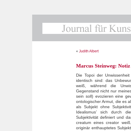
«
Judith Albert
Marcus Steinweg: Notiz
Die Topoi der Unwissenhei
identisch sind: das Unbewu
weiß, während die Unwiss
Gegenstand nicht nur meine
sein soll) evozieren eine g
ontologischer Armut, die es a
als Subjekt ohne Subjektiv
Idealismus’ sich durch di
Subjektivität definiert und 
creatum eines creator weiß,
originär enthauptetes Subje