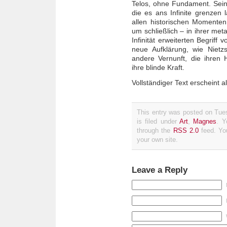
Telos, ohne Fundament. Sein
die es ans Infinite grenzen l
allen historischen Momenten 
um schließlich – in ihrer me
Infinität erweiterten Begriff 
neue Aufklärung, wie Nietz
andere Vernunft, die ihren 
ihre blinde Kraft.
Vollständiger Text erscheint a
This entry was posted on Tue
is filed under
Art
,
Magnes
. Y
through the
RSS 2.0
feed. Y
your own site.
Leave a Reply