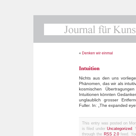
«
Denken wir einmal
Intuition
Nichts aus den uns vorlieg
Phänomen, das wir als intui
kosmischen Übertragungen
Intuitionen könnten Gedanken 
unglaublich grosser Entfer
Fuller. In: „The expanded eye”
This entry was posted on Mo
is filed under
Uncategorized
. 
through the
RSS 2.0
feed. Y