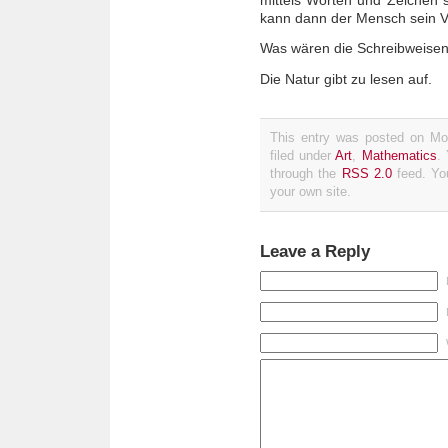
kann dann der Mensch sein Ve
Was wären die Schreibweisen
Die Natur gibt zu lesen auf.
This entry was posted on Mon
filed under
Art
,
Mathematics
.
through the
RSS 2.0
feed. Y
your own site.
Leave a Reply