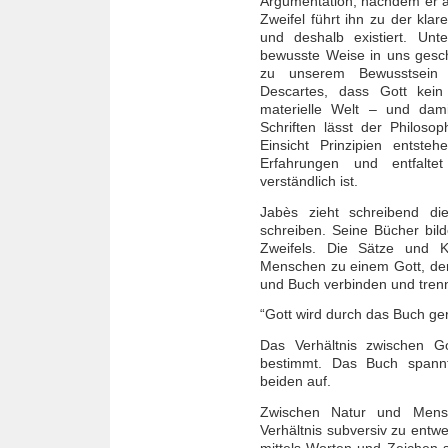
Argumentation, nachdem er a
Zweifel führt ihn zu der klar
und deshalb existiert. Unt
bewusste Weise in uns gesch
zu unserem Bewusstsein g
Descartes, dass Gott kein
materielle Welt – und dami
Schriften lässt der Philoso
Einsicht Prinzipien entsteh
Erfahrungen und entfalt
verständlich ist.
Jabès zieht schreibend di
schreiben. Seine Bücher bil
Zweifels. Die Sätze und K
Menschen zu einem Gott, der s
und Buch verbinden und tren
“Gott wird durch das Buch gere
Das Verhältnis zwischen 
bestimmt. Das Buch spannt
beiden auf.
Zwischen Natur und Mensch
Verhältnis subversiv zu entw
mittels Worten und Zeichen 