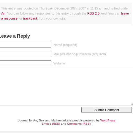
This entry was posted on Thursday, December 20th, 2007 at 11:15 am and is filed under
Art
. You can follow any responses to this entry through the
RSS 2.0
feed. You can
leave
a response
, or
trackback
from your own site.
Leave a Reply
Name (required)
Mail (will not be published) (required)
Website
Journal for Art, Sex and Mathematics is proudly powered by
WordPress
Entries (RSS)
and
Comments (RSS)
.