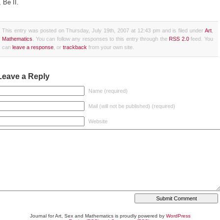
, Be II.
This entry was posted on Thursday, July 19th, 2007 at 12:43 pm and is filed under
Art
,
Mathematics
. You can follow any responses to this entry through the
RSS 2.0
feed. You
can
leave a response
, or
trackback
from your own site.
Leave a Reply
Name (required)
Mail (will not be published) (required)
Website
Journal for Art, Sex and Mathematics is proudly powered by
WordPress