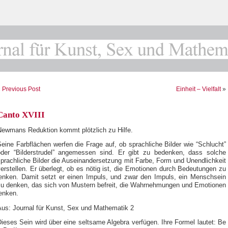
«
Previous Post
Einheit – Vielfalt
»
Canto XVIII
Newmans Reduktion kommt plötzlich zu Hilfe.
eine Farbflächen werfen die Frage auf, ob sprachliche Bilder wie “Schlucht”
oder “Bilderstrudel” angemessen sind. Er gibt zu bedenken, dass solche
prachliche Bilder die Auseinandersetzung mit Farbe, Form und Unendlichkeit
erstellen. Er überlegt, ob es nötig ist, die Emotionen durch Bedeutungen zu
lenken. Damit setzt er einen Impuls, und zwar den Impuls, ein Menschsein
zu denken, das sich von Mustern befreit, die Wahrnehmungen und Emotionen
lenken.
Aus: Journal für Kunst, Sex und Mathematik 2
ieses Sein wird über eine seltsame Algebra verfügen. Ihre Formel lautet: Be