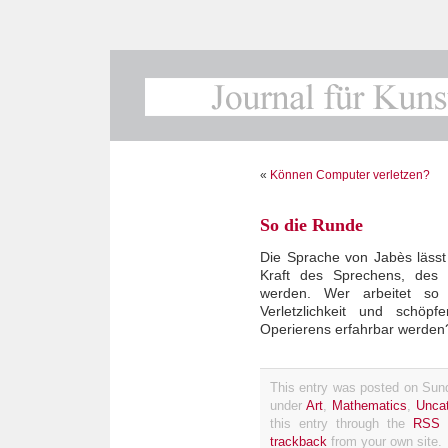
«
Können Computer verletzen?
So die Runde
Die Sprache von Jabès lässt 
Kraft des Sprechens, des 
werden. Wer arbeitet s
Verletzlichkeit und schöpf
Operierens erfahrbar werden
This entry was posted on Sunda
under
Art
,
Mathematics
,
Uncat
this entry through the
RSS 
trackback
from your own site.