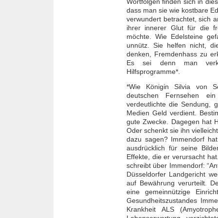
Wortfolgen finden sich in dies
dass man sie wie kostbare E
verwundert betrachtet, sich 
ihrer innerer Glut für di
möchte. Wie Edelsteine gefa
unnütz. Sie helfen nicht, 
denken, Fremdenhass zu erk
Es sei denn man verkau
Hilfsprogramme*.
*Wie Königin Silvia von 
deutschen Fernsehen ei
verdeutlichte die Sendung, 
Medien Geld verdient. Besti
gute Zwecke. Dagegen hat H
Oder schenkt sie ihn viellei
dazu sagen? Immendorf hat
ausdrücklich für seine Bild
Effekte, die er verursacht ha
schreibt über Immendorf: “A
Düsseldorfer Landgericht we
auf Bewährung verurteilt. 
eine gemeinnützige Einric
Gesundheitszustandes Immend
Krankheit ALS (Amyotrophe
Lebenserwartung, verzichtet