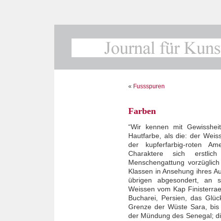
«
Fussspuren
Farben
“Wir kennen mit Gewissheit
Hautfarbe, als die: der Weis
der kupferfarbig-roten Am
Charaktere sich erstlic
Menschengattung vorzüglich 
Klassen in Ansehung ihres Aufe
übrigen abgesondert, an si
Weissen vom Kap Finisterrae
Bucharei, Persien, das Glück
Grenze der Wüste Sara, bis 
der Mündung des Senegal; di