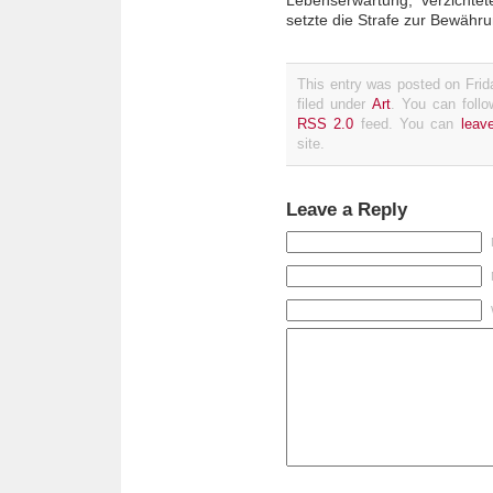
setzte die Strafe zur Bewähru
This entry was posted on Fri
filed under
Art
. You can follo
RSS 2.0
feed. You can
leav
site.
Leave a Reply