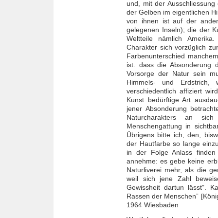
und, mit der Ausschliessung 
der Gelben im eigentlichen H
von ihnen ist auf der ande
gelegenen Inseln); die der 
Weltteile nämlich Amerika
Charakter sich vorzüglich zur
Farbenunterschied manchem
ist: dass die Absonderung 
Vorsorge der Natur sein mu
Himmels- und Erdstrich
verschiedentlich affiziert w
Kunst bedürftige Art ausdau
jener Absonderung betrachte
Naturcharakters an sich
Menschengattung in sichtbar
Übrigens bitte ich, den, bisw
der Hautfarbe so lange einz
in der Folge Anlass finden
annehme: es gebe keine erbl
Naturliverei mehr, als die g
weil sich jene Zahl bewei
Gewissheit dartun lässt”. 
Rassen der Menschen” [König
1964 Wiesbaden