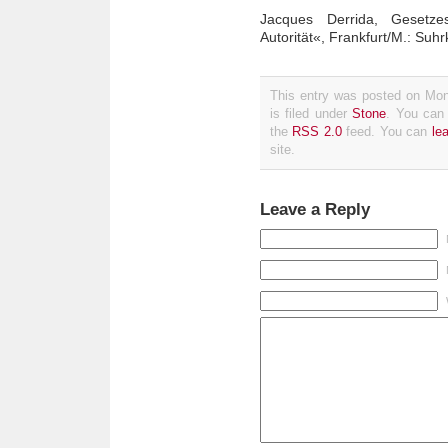
Jacques Derrida, Gesetz
Autorität«, Frankfurt/M.: Suh
This entry was posted on Mo
is filed under
Stone
. You can 
the
RSS 2.0
feed. You can
le
site.
Leave a Reply