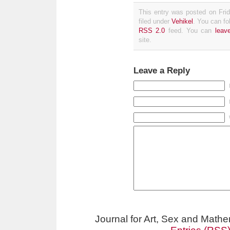
This entry was posted on Fri
filed under
Vehikel
. You can fo
RSS 2.0
feed. You can
leav
site.
Leave a Reply
Journal for Art, Sex and Math