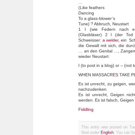
…
(Like feathers
Dancing
To a glass-blower’s
Tune) ? Abbruch, Neustart
1 I (wie Federn nach ei
(Glasbläser) 2 I (der Tod
Schweisser:
a welder
, ein Sc
die Gewalt mit sich, die du
… an den Genital …, Zangen
wieder Neustart:
I (to post in a blog) or – (not 
WHEN MASSACRE
S
TAKE P
Es ist unrecht, zu geigen, w
nachzudenken.
Es ist unrecht, Geigen nich
werden. Es ist falsch, Geigen
Fiddling
This entry was posted on Tue
filed under
English
. You can fo