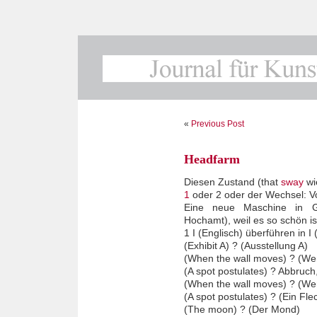
«
Previous Post
Headfarm
Diesen Zustand (that
sway
wi
1
oder 2 oder der Wechsel: V
Eine neue Maschine in 
Hochamt), weil es so schön is
1 I (Englisch) überführen in I
(Exhibit A) ? (Ausstellung A)
(When the wall moves) ? (We
(A spot postulates) ? Abbruch
(When the wall moves) ? (Wen
(A spot postulates) ? (Ein Flec
(The moon) ? (Der Mond)