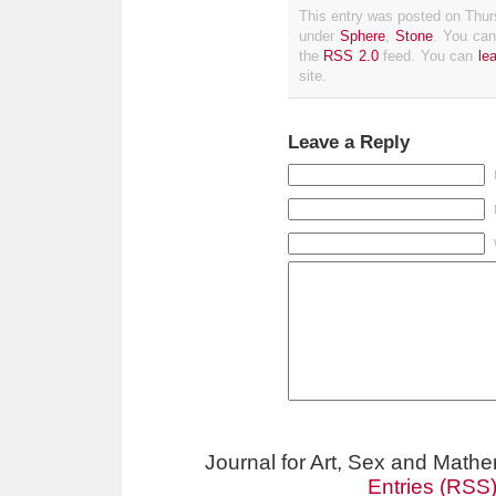
This entry was posted on Thurs
under
Sphere
,
Stone
. You can
the
RSS 2.0
feed. You can
le
site.
Leave a Reply
Journal for Art, Sex and Math
Entries (RSS