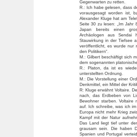
Gegenwarten zu retten.
R.: Ich habe gelesen, dass 
vorausgesagt worden ist, bz
Alexander Kluge hat am Tele
Seite 30 zu lesen: „Im Jahr 
Japan bereits einen gro
Archäologen aus Sendai h
Stauwirkung in der Tiefsee 
veröffentlicht, es wurde nu
den Politikern“.
M.: Gilbert beschäftigt sich 
dem sogenannten platonische
R.: Platon, da ist es wied
unterstellten Ordnung.
M.: Die Vorstellung einer Or
Denkmittel, ein Mittel der Krit
R: Kluge erwähnt Voltaire. D
nach, das Erdbeben von Lis
Bewohner starben. Voltaire
auf. Ich schreibe, was ich im
Europa nicht mehr Krieg zwi
Kampf mit der Natur aufneh
Das Land liegt tief unter 
grausam sein. Die haben 
Spanien und Portugal verteid