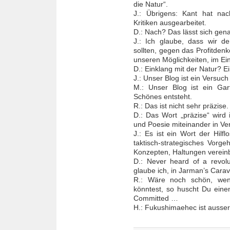
die Natur“.
J.: Übrigens: Kant hat na
Kritiken ausgearbeitet.
D.: Nach? Das lässt sich gen
J.: Ich glaube, dass wir 
sollten, gegen das Profitden
unseren Möglichkeiten, im Ei
D.: Einklang mit der Natur? 
J.: Unser Blog ist ein Versuc
M.: Unser Blog ist ein Gar
Schönes entsteht.
R.: Das ist nicht sehr präzise.
D.: Das Wort „präzise“ wird
und Poesie miteinander in Ve
J.: Es ist ein Wort der Hilflo
taktisch-strategisches Vorgeh
Konzepten, Haltungen vereinb
D.: Never heard of a revolu
glaube ich, in Jarman’s Cara
R.: Wäre noch schön, we
könntest, so huscht Du ein
Committed …
H.: Fukushimaehec ist ausser 