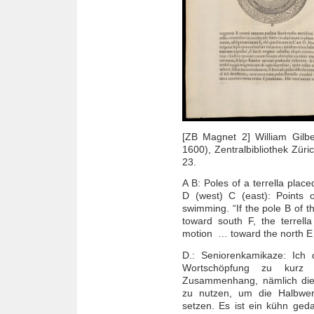
[ZB Magnet 2] William Gilb
1600), Zentralbibliothek Züri
23.
A B: Poles of a terrella plac
D (west) C (east): Points o
swimming. “If the pole B of t
toward south F, the terrella
motion … toward the north E ”
D.: Seniorenkamikaze: Ich 
Wortschöpfung zu kurz g
Zusammenhang, nämlich die 
zu nutzen, um die Halbwert
setzen. Es ist ein kühn ged