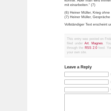
könnte. Aber man wird immer
mit einarbeiten.“ (7)
(6) Heiner Müller, Krieg ohne 
(7) Heiner Müller, Gespräche 
Vollständiger Text erscheint u
This entry was posted on Fri
filed under
Art
,
Magnes
. You
through the
RSS 2.0
feed. Y
your own site.
Leave a Reply