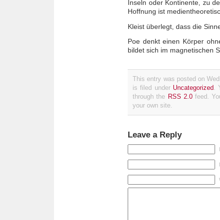
Inseln oder Kontinente, zu d
Hoffnung ist medientheoretis
Kleist überlegt, dass die Si
Poe denkt einen Körper ohn
bildet sich im magnetischen S
This entry was posted on Wed
is filed under
Uncategorized
. 
through the
RSS 2.0
feed. Y
your own site.
Leave a Reply