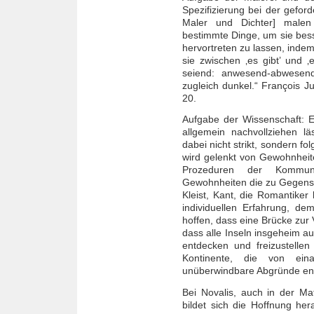
Spezifizierung bei der gefo
Maler und Dichter] malen
bestimmte Dinge, um sie bes
hervortreten zu lassen, indem 
sie zwischen ‚es gibt’ und ‚e
seiend: anwesend-abwesend,
zugleich dunkel.“ François Ju
20.
Aufgabe der Wissenschaft: Ei
allgemein nachvollziehen lä
dabei nicht strikt, sondern f
wird gelenkt von Gewohnheit
Prozeduren der Kommuni
Gewohnheiten die zu Gegenst
Kleist, Kant, die Romantike
individuellen Erfahrung, de
hoffen, dass eine Brücke zur 
dass alle Inseln insgeheim 
entdecken und freizustellen
Kontinente, die von eina
unüberwindbare Abgründe ent
Bei Novalis, auch in der Ma
bildet sich die Hoffnung her