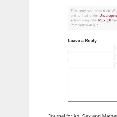
This entry was posted on We
and is filed under
Uncategori
entry through the
RSS 2.0
fee
from your own site.
Leave a Reply
Journal for Art, Sex and Math