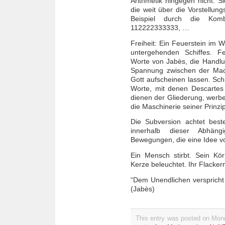
Arithmetik hingegen nicht. 
die weit über die Vorstellu
Beispiel durch die Komb
112222333333, …
Freiheit: Ein Feuerstein im 
untergehenden Schiffes. F
Worte von Jabès, die Handl
Spannung zwischen der Ma
Gott aufscheinen lassen. Schi
Worte, mit denen Descartes 
dienen der Gliederung, werben
die Maschinerie seiner Prinzip
Die Subversion achtet best
innerhalb dieser Abhäng
Bewegungen, die eine Idee von
Ein Mensch stirbt. Sein Kö
Kerze beleuchtet. Ihr Flacke
“Dem Unendlichen verspricht
(Jabès)
This entry was posted on Monda