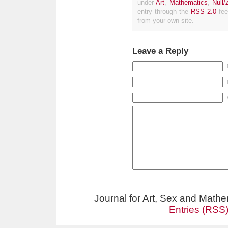
under
Art
,
Mathematics
,
Null/
entry through the
RSS 2.0
fee
from your own site.
Leave a Reply
Journal for Art, Sex and Math
Entries (RSS