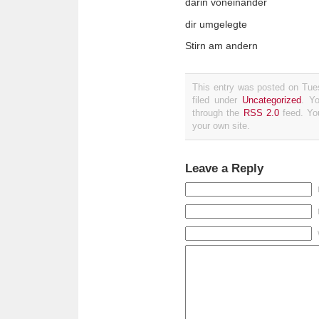
darin voneinander
dir umgelegte
Stirn am andern
This entry was posted on Tue
filed under
Uncategorized
. Y
through the
RSS 2.0
feed. Y
your own site.
Leave a Reply