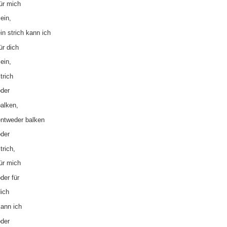
ür mich
ein,
in strich kann ich
ür dich
ein,
trich
oder
alken,
entweder balken
oder
trich,
ür mich
der für
ich
kann ich
oder