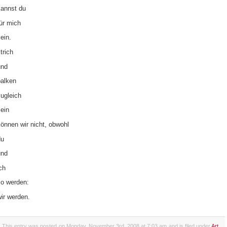
kannst du
ür mich
ein.
trich
und
balken
ugleich
ein
önnen wir nicht, obwohl
du
und
ch
so werden:
ir werden.
This entry was posted on Monday, November 3rd, 2008 at 7:03 am and is filed under
Art
,