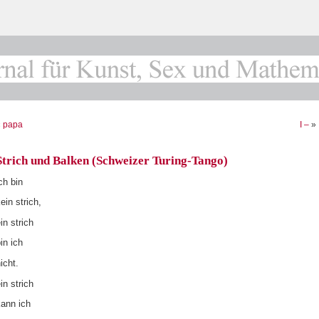
«
papa
I –
»
Strich und Balken (Schweizer Turing-Tango)
ch bin
ein strich,
in strich
in ich
icht.
in strich
kann ich