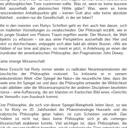
des philosophischen Tuns zustimmen sollte. Was ist, wenn es keine äussere
Welt ausserhalb der platonischen Höhle gäbe? Was, wenn es keine
transzendenten Anhaltspunkte gibt – keinen Gott also oder keine absolute
ahrheit , sondern nur die Gesellschaft, in der wir leben?
Wie in den meisten von Rortys Schriften geht es ihm auch hier darum, sich
on tradierten Vorstellungen zu verabschieden. Der Philosoph erzählt, wie er
als junger Student von Platons Traum ergriffen wurde. Der Wunsch, die Welt
objektiv zu erfassen – sie aus einer Perspektive ausserhalb des Hier und
etzt zu durchschauen, entpuppte sich aber bald als elitäre Illusion. «We are
hildren of our time and place», so meint er jetzt, in Anlehnung an einen der
Grundväter der amerikanischen Philosophie, den Pragmatisten John Dewey.
Keine strenge Wissenschaft
Diese Einsicht hat Rorty immer wieder zu radikalen Neuinterpretationen der
Geschichte der Philosophie motiviert. So kritisierte er in seinem
bedeutendsten Werk «Der Spiegel der Natur» die neuzeitliche Idee, dass die
eele eine Art Spiegel sei und dass die Philosophie entweder die Wirklichkeit
xakt abbilden oder die Wissensansprüche der anderen Disziplinen beurteilen
müsse – eine Auffassung, die am klarsten im Kantschen Bild eines «Gerichts
der Vernunft» zum Ausdruck kommt.
ine Philosophie, die sich von dieser Spiegel-Metaphorik leiten lässt, so wie
es für Rorty im 20. Jahrhundert die Phänomenologie Husserls und die
analytische Philosophie getan haben, ist zum Scheitern verurteilt. Das
Problem ist nicht nur, dass keine Philosophie sich je als «strenge»
Wissenschaft etablieren konnte. Viel wichtiger ist, dass Philosophien, die
ich als wissenschaftlich begreifen, rasch scholastische Züge entwickeln und