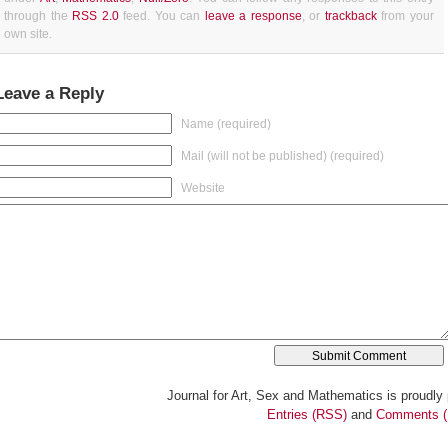
through the
RSS 2.0
feed. You can
leave a response
, or
trackback
from your
own site.
Leave a Reply
Name (required)
Mail (will not be published) (required)
Website
Journal for Art, Sex and Mathematics is proudl
Entries (RSS)
and
Comments 