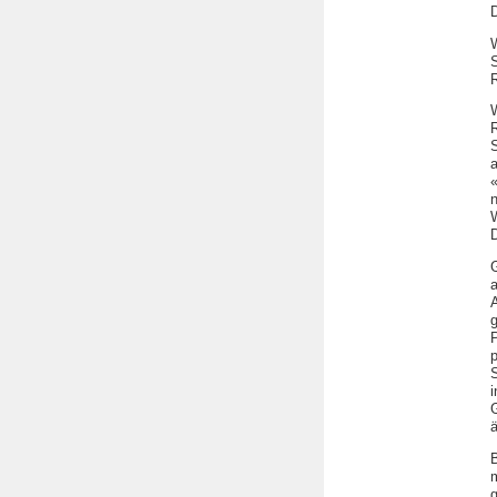
D
R
R
G
g
i
ä
m
g