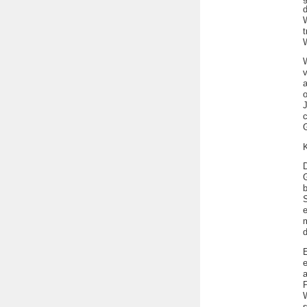
W
v
J
c
S
e
E
s