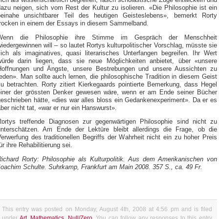
azu neigen, sich vom Rest der Kultur zu isolieren. «Die Philosophie ist ein
beinahe unsichtbarer Teil des heutigen Geisteslebens», bemerkt Rorty
trocken in einem der Essays in diesem Sammelband.
Wenn die Philosophie ihre Stimme im Gespräch der Menschheit
iedergewinnen will – so lautet Rortys kulturpolitischer Vorschlag, müsste sie
sich als imaginatives, quasi literarisches Unterfangen begreifen. Ihr Wert
würde darin liegen, dass sie neue Möglichkeiten anbietet, über «unsere
Hoffnungen und Ängste, unsere Bestrebungen und unsere Aussichten zu
eden». Man sollte auch lernen, die philosophische Tradition in diesem Geist
zu betrachten. Rorty zitiert Kierkegaards pointierte Bemerkung, dass Hegel
einer der grössten Denker gewesen wäre, wenn er am Ende seiner Bücher
geschrieben hätte, «dies war alles bloss ein Gedankenexperiment». Da er es
ber nicht tat, «war er nur ein Hanswurst».
Rortys treffende Diagnosen zur gegenwärtigen Philosophie sind nicht zu
unterschätzen. Am Ende der Lektüre bleibt allerdings die Frage, ob die
erwerfung des traditionellen Begriffs der Wahrheit nicht ein zu hoher Preis
ür ihre Rehabilitierung sei.
Richard Rorty: Philosophie als Kulturpolitik. Aus dem Amerikanischen von
Joachim Schulte. Suhrkamp, Frankfurt am Main 2008. 357 S., ca. 49 Fr.
This entry was posted on Monday, August 4th, 2008 at 4:56 pm and is filed
under
Art
,
Mathematics
,
Null/Zero
. You can follow any responses to this entry