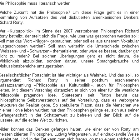
ie Philosophie muss literarisch werden
Welche Zukunft hat die Philosophie? Um diese Frage geht es in einer
Sammlung von Aufsätzen des viel diskutierten amerikanischen Denkers
ichard Rorty.
Wer «Kulturpolitik» im Sinne des 2007 verstorbenen Philosophen Richard
orty betreibt, der stellt sich die Frage, wie über was gesprochen werden soll:
Soll man das Wort «Nigger» gebrauchen, oder soll es aus unserem Vokabular
ausgeschlossen werden? Soll man weiterhin die Unterschiede zwischen
«Weissen» und «Schwarzen» thematisieren, oder wäre es besser, darüber gar
nicht zu reden? Bei solchen Überlegungen geht es nicht darum, die
Wirklichkeit abzubilden, sondern darum, unsere Sprachgebräuche und
Diskussionsbereiche umzugestalten.
esellschaftlicher Fortschritt ist hier wichtiger als Wahrheit. Und das soll, so
argumentiert Richard Rorty in seiner posthum erschienenen
Aufsatzsammlung «Philosophie als Kulturpolitik», auch für Philosophen
elten. Mit diesem Vorschlag distanziert er sich von einer für die westliche
Philosophie prägenden Idee. Spätestens seit Platon beruht das
philosophische Selbstverständnis auf der Vorstellung, dass es verborgene
Strukturen der Realität gebe. So spekulierte Platon, dass die Menschen wie
n einer Höhle leben würden; nur dem Philosophen gelinge es, sich aus seiner
Gefangenschaft in der Schattenwelt zu befreien und den Blick auf die
ussere, auf die echte Welt zu richten.
Bilder können das Denken gefangen halten, wie einer der von Rorty am
eisten zitierten Philosophen, Ludwig Wittgenstein, auf eindrucksvolle Weise
ezeigt hat. Und in der Tat kann man sich fragen, ob man einem solchen Bild