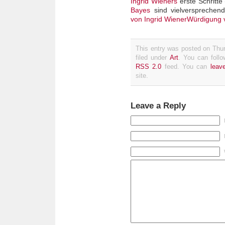
Ingrid Wieners
erste Schritte 
Bayes
sind vielversprechen
von Ingrid Wiener
Würdigung 
This entry was posted on Thu
filed under
Art
. You can follo
RSS 2.0
feed. You can
leav
site.
Leave a Reply