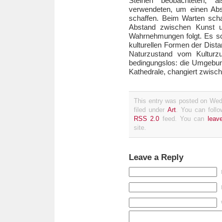
Steinen beobachteten, 
verwendeten, um einen Abs
schaffen. Beim Warten scha
Abstand zwischen Kunst u
Wahrnehmungen folgt. Es sc
kulturellen Formen der Dist
Naturzustand vom Kulturzu
bedingungslos: die Umgebung
Kathedrale, changiert zwisc
This entry was posted on Wed
filed under
Art
. You can follo
RSS 2.0
feed. You can
leav
site.
Leave a Reply