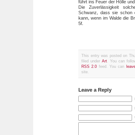
führt ins Feuer der Hölle un
Die Zuverlässigkeit sol
Schwanz, dass sie schon d
kann, wenn im Walde die Bre
5f.
This entry was posted on Thu
filed under
Art
. You can follo
RSS 2.0
feed. You can
leav
site.
Leave a Reply