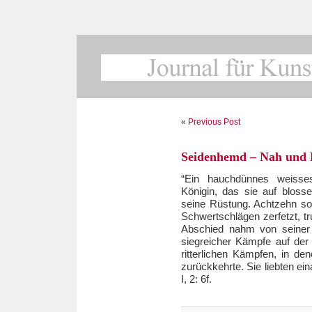
«
Previous Post
Seidenhemd – Nah und 
“Ein hauchdünnes weisse
Königin, das sie auf bloss
seine Rüstung. Achtzehn s
Schwertschlägen zerfetzt, tr
Abschied nahm von seiner 
siegreicher Kämpfe auf der
ritterlichen Kämpfen, in d
zurückkehrte. Sie liebten ei
I, 2: 6f.