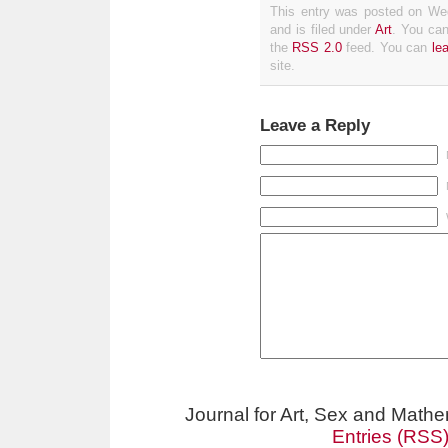
This entry was posted on We
and is filed under
Art
. You can
the
RSS 2.0
feed. You can
le
site.
Leave a Reply
Journal for Art, Sex and Math
Entries (RSS