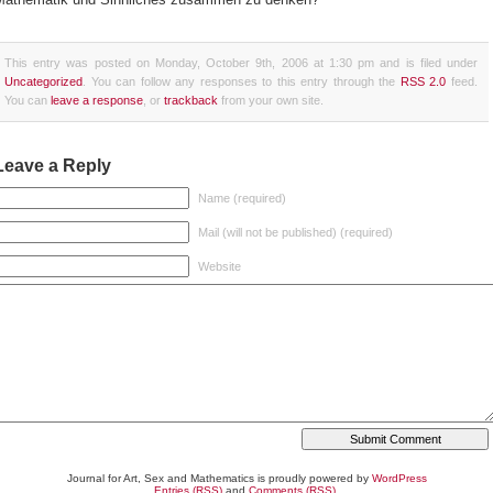
This entry was posted on Monday, October 9th, 2006 at 1:30 pm and is filed under
Uncategorized
. You can follow any responses to this entry through the
RSS 2.0
feed.
You can
leave a response
, or
trackback
from your own site.
Leave a Reply
Name (required)
Mail (will not be published) (required)
Website
Journal for Art, Sex and Mathematics is proudly powered by
WordPress
Entries (RSS)
and
Comments (RSS)
.