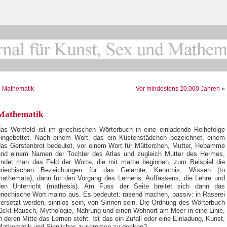
«
Mathematik
Vor mindestens 20.000 Jahren
»
Mathematik
das Wortfeld ist im griechischen Wörterbuch in eine einladende Reihefolge
eingebettet. Nach einem Wort, das ein Küstenstädchen bezeichnet, einem
das Gerstenbrot bedeutet, vor einem Wort für Mütterchen, Mutter, Hebamme
und einem Namen der Tochter des Atlas und zugleich Mutter des Hermes,
findet man das Feld der Worte, die mit mathe beginnen, zum Beispiel die
griechischen Bezeichungen für das Gelernte, Kenntnis, Wissen (to
mathemata), dann für den Vorgang des Lernens, Auffassens, die Lehre und
den Unterricht (mathesis). Am Fuss der Seite breitet sich dann das
griechische Wort maino aus. Es bedeutet: rasend machen, passiv: in Raserei
versetzt werden, sinnlos sein, von Sinnen sein. Die Ordnung des Wörterbuch
rückt Rausch, Mythologie, Nahrung und einen Wohnort am Meer in eine Linie,
n deren Mitte das Lernen steht. Ist das ein Zufall oder eine Einladung, Kunst,
Mathematik und Sinnliches zusammen zu denken?