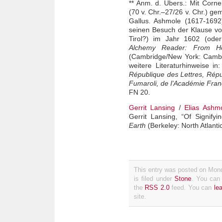
** Anm. d. Übers.: Mit Cornel
(70 v. Chr.–27/26 v. Chr.) ge
Gallus. Ashmole (1617-1692)
seinen Besuch der Klause vo
Tirol?) im Jahr 1602 (oder
Alchemy Reader: From He
(Cambridge/New York: Cambri
weitere Literaturhinweise in:
République des Lettres, Répu
Fumaroli, de l’Académie Fra
FN 20.
Gerrit Lansing
/
Elias Ashm
Gerrit Lansing, “Of Signifyi
Earth
(Berkeley: North Atlanti
This entry was posted on Mon
is filed under
Stone
. You can 
the
RSS 2.0
feed. You can
le
site.