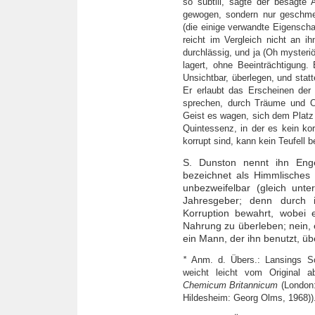
so subtill, sagte der besagte 
gewogen, sondern nur geschm
(die einige verwandte Eigenschaf
reicht im Vergleich nicht an ih
durchlässig, und ja (Oh mysteri
lagert, ohne Beeinträchtigung.
Unsichtbar, überlegen, und stat
Er erlaubt das Erscheinen der 
sprechen, durch Träume und Off
Geist es wagen, sich dem Platz 
Quintessenz, in der es kein ko
korrupt sind, kann kein Teufell
S. Dunston nennt ihn Eng
bezeichnet als Himmlisches 
unbezweifelbar (gleich un
Jahresgeber; denn durch 
Korruption bewahrt, wobei 
Nahrung zu überleben; nein, e
ein Mann, der ihn benutzt, ü
*
Anm. d. Übers.: Lansings S
weicht leicht vom Original 
Chemicum Britannicum
(London
Hildesheim: Georg Olms, 1968))