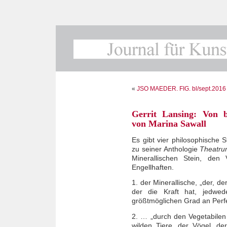
«
JSO MAEDER. FIG. bl/sept.2016 (1
Gerrit Lansing: Von b
von Marina Sawall
Es gibt vier philosophische 
zu seiner Anthologie
Theatru
Minerallischen Stein, den
Engellhaften.
1. der Minerallische, „der, d
der die Kraft hat, jedwed
größtmöglichen Grad an Perfe
2. … „durch den Vegetabile
wilden Tiere, der Vögel, d