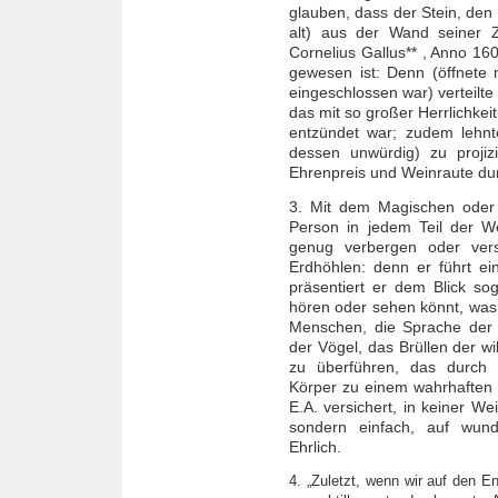
glauben, dass der Stein, den
alt) aus der Wand seiner 
Cornelius Gallus** , Anno 1
gewesen ist: Denn (öffnete 
eingeschlossen war) verteilt
das mit so großer Herrlichkeit
entzündet war; zudem lehnte
dessen unwürdig) zu projiz
Ehrenpreis und Weinraute du
3. Mit dem Magischen oder P
Person in jedem Teil der We
genug verbergen oder ver
Erdhöhlen: denn er führt ein
präsentiert er dem Blick sog
hören oder sehen könnt, was
Menschen, die Sprache der 
der Vögel, das Brüllen der wi
zu überführen, das durch 
Körper zu einem wahrhaften 
E.A. versichert, in keiner W
sondern einfach, auf wund
Ehrlich.
4. „Zuletzt, wenn wir auf den E