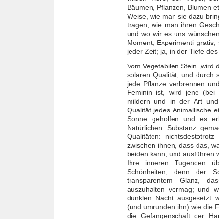
Bäumen, Pflanzen, Blumen etc
Weise, wie man sie dazu brin
tragen; wie man ihren Gesc
und wo wir es uns wünschen,
Moment, Experimenti gratis, 
jeder Zeit; ja, in der Tiefe des
Vom Vegetabilen Stein „wird 
solaren Qualität, und durch 
jede Pflanze verbrennen un
Feminin ist, wird jene (bei
mildern und in der Art und
Qualität jedes Animallische e
Sonne geholfen und es erl
Natürlichen Substanz gema
Qualitäten: nichtsdestotrotz
zwischen ihnen, dass das, wa
beiden kann, und ausführen w
Ihre inneren Tugenden übe
Schönheiten; denn der So
transparentem Glanz, d
auszuhalten vermag; und we
dunklen Nacht ausgesetzt 
(und umrunden ihn) wie die F
die Gefangenschaft der Ha