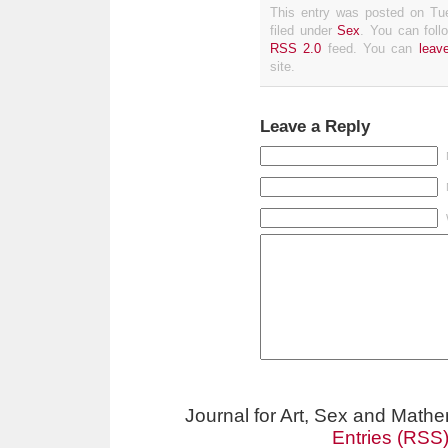
This entry was posted on Tue
filed under
Sex
. You can foll
RSS 2.0
feed. You can
leav
site.
Leave a Reply
Journal for Art, Sex and Math
Entries (RSS