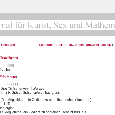
«
Headfarm
Sampurna Chattarji: How a horse grows into anxiety
»
Headfarm
IIIIIIIIIIIIII
Ervinhas
Erín Moure
)
 I I I I I I I I I
I Gras/Gräschen/ervinha/grass
 I I 2 R Gräser/Gräschen/ervinhas/grass
 [Die Möglichkeit, ein Gedicht zu schreiben, scheint kurz auf.]
 – I 1R
as ergibt:
ie Möglichkeit, ein Gedicht zu schreiben, scheint kurz auf.