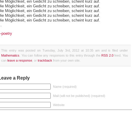
ie Möglichkeit, ein Gedicht zu schreiben, scheint kurz auf.
ie Möglichkeit, ein Gedicht zu schreiben, scheint kurz auf.
ie Möglichkeit, ein Gedicht zu schreiben, scheint kurz auf.
ie Möglichkeit, ein Gedicht zu schreiben, scheint kurz auf.
ie Möglichkeit, ein Gedicht zu schreiben, scheint kurz auf.
…
-poetry
This entry was posted on Tuesday, July 3rd, 2012 at 10:35 am and is filed under
Mathematics
. You can follow any responses to this entry through the
RSS 2.0
feed. You
can
leave a response
, or
trackback
from your own site.
Leave a Reply
Name (required)
Mail (will not be published) (required)
Website