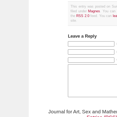
This entry was posted on Sun
filed under
Magnes
. You can 
the
RSS 2.0
feed. You can
le
site.
Leave a Reply
Journal for Art, Sex and Math