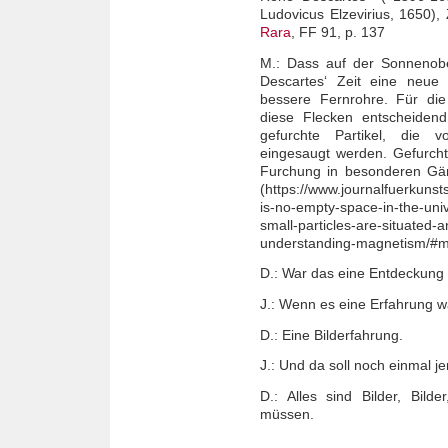
Ludovicus Elzevirius, 1650), 
Rara
, FF 91, p. 137
M.: Dass auf der Sonnenobe
Descartes‘ Zeit eine neue
bessere Fernrohre. Für di
diese Flecken entscheidend
gefurchte Partikel, die 
eingesaugt werden. Gefurcht
Furchung in besonderen Gän
(https://www.journalfuerkuns
is-no-empty-space-in-the-uni
small-particles-are-situated-
understanding-magnetism/#m
D.: War das eine Entdeckung
J.: Wenn es eine Erfahrung wa
D.: Eine Bilderfahrung.
J.: Und da soll noch einmal je
D.: Alles sind Bilder, Bild
müssen.