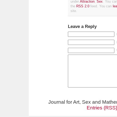
under
Attraction
,
Sex
. You can
the
RSS 2.0
feed. You can
le
site.
Leave a Reply
Journal for Art, Sex and Math
Entries (RSS