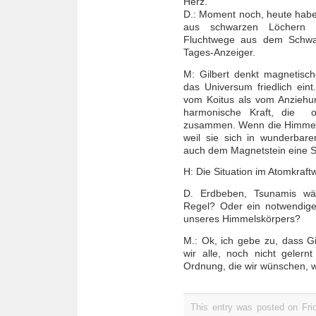
Herz.
D.: Moment noch, heute habe
aus schwarzen Löchern z
Fluchtwege aus dem Schwar
Tages-Anzeiger.
M: Gilbert denkt magnetische
das Universum friedlich eint.
vom Koitus als vom Anziehu
harmonische Kraft, die o
zusammen. Wenn die Himmelsk
weil sie sich in wunderbar
auch dem Magnetstein eine S
H: Die Situation im Atomkraft
D. Erdbeben, Tsunamis w
Regel? Oder ein notwendige
unseres Himmelskörpers?
M.: Ok, ich gebe zu, dass Gi
wir alle, noch nicht gelern
Ordnung, die wir wünschen, 
This entry was posted on Frid