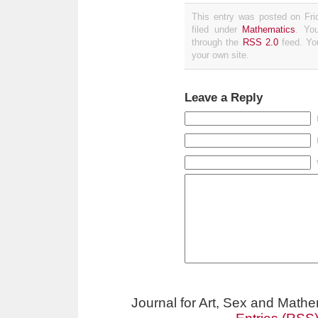
This entry was posted on Fri
filed under
Mathematics
. Yo
through the
RSS 2.0
feed. Y
your own site.
Leave a Reply
Journal for Art, Sex and Math