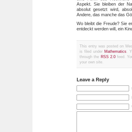
Aspekt. Sie bleiben der N
absolut gesetzt wird, abso
Andere, das manche das Gött
Wo bleibt die Freude? Sie en
entdeckt werden will, ein Kin
This entry was posted on We
is filed under
Mathematics
. Y
through the
RSS 2.0
feed. Y
your own site.
Leave a Reply