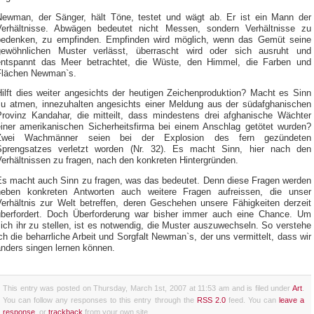
Newman, der Sänger, hält Töne, testet und wägt ab. Er ist ein Mann der
Verhältnisse. Abwägen bedeutet nicht Messen, sondern Verhältnisse zu
bedenken, zu empfinden. Empfinden wird möglich, wenn das Gemüt seine
gewöhnlichen Muster verlässt, überrascht wird oder sich ausruht und
entspannt das Meer betrachtet, die Wüste, den Himmel, die Farben und
Flächen Newman`s.
Hilft dies weiter angesichts der heutigen Zeichenproduktion? Macht es Sinn
zu atmen, innezuhalten angesichts einer Meldung aus der südafghanischen
Provinz Kandahar, die mitteilt, dass mindestens drei afghanische Wächter
einer amerikanischen Sicherheitsfirma bei einem Anschlag getötet wurden?
Zwei Wachmänner seien bei der Explosion des fern gezündeten
Sprengsatzes verletzt worden (Nr. 32). Es macht Sinn, hier nach den
erhältnissen zu fragen, nach den konkreten Hintergründen.
Es macht auch Sinn zu fragen, was das bedeutet. Denn diese Fragen werden
neben konkreten Antworten auch weitere Fragen aufreissen, die unser
Verhältnis zur Welt betreffen, deren Geschehen unsere Fähigkeiten derzeit
überfordert. Doch Überforderung war bisher immer auch eine Chance. Um
ich ihr zu stellen, ist es notwendig, die Muster auszuwechseln. So verstehe
ch die beharrliche Arbeit und Sorgfalt Newman`s, der uns vermittelt, dass wir
anders singen lernen können.
This entry was posted on Thursday, March 1st, 2007 at 11:53 am and is filed under
Art
.
You can follow any responses to this entry through the
RSS 2.0
feed. You can
leave a
response
, or
trackback
from your own site.