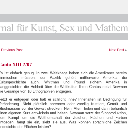
«
Previous Post
Next Post
»
Canto XIII ?/07
Es ist einfach genug. In zwei Weltkriege haben sich die Amerikaner bereits
einmischen müssen, der Pazifik gehört mittlerweile Amerika, die
Kulturgeschichte auch. Whitman und Pound sichern Amerika in
Langgedichten die Hohheit über die Weltkultur. Ihren Cantos setzt Newman
die Gesänge von 18 Lithographien entgegen.
Setzt er entgegen oder hält er schlicht inne? Innehalten ist Bedingung für
Veränderung. Nicht plötzlich anrennen oder voreilig frustiert, Gemüt und
Gliedmassen vor der Gewalt strecken: Nein, Atem holen und dann beharrlich
einen eigenen Kurs entwickeln und halten. Newman setzt der Sinnproduktion,
dem Kampf um die Weltherrschaft der Zeichen, Flächen und Farben
entgegen, fängt sie ein, siebt sie aus. Was können sprachliche Zeichen
ngesichts der Flächen leisten?