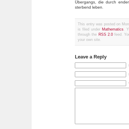
Übergangs, die durch endend
sterbend leben.
This entry was posted on Mon
is filed under
Mathematics
. Y
through the
RSS 2.0
feed. Y
your own site.
Leave a Reply