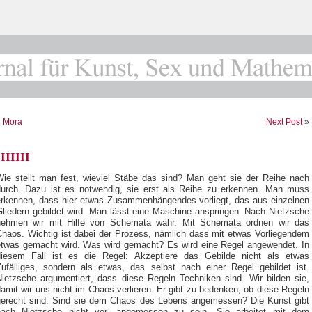
«
Mora
Next Post
»
IIIIIII
Wie stellt man fest, wieviel Stäbe das sind? Man geht sie der Reihe nach
durch. Dazu ist es notwendig, sie erst als Reihe zu erkennen. Man muss
erkennen, dass hier etwas Zusammenhängendes vorliegt, das aus einzelnen
Gliedern gebildet wird. Man lässt eine Maschine anspringen. Nach Nietzsche
nehmen wir mit Hilfe von Schemata wahr. Mit Schemata ordnen wir das
Chaos. Wichtig ist dabei der Prozess, nämlich dass mit etwas Vorliegendem
etwas gemacht wird. Was wird gemacht? Es wird eine Regel angewendet. In
diesem Fall ist es die Regel: Akzeptiere das Gebilde nicht als etwas
Zufälliges, sondern als etwas, das selbst nach einer Regel gebildet ist.
Nietzsche argumentiert, dass diese Regeln Techniken sind. Wir bilden sie,
amit wir uns nicht im Chaos verlieren. Er gibt zu bedenken, ob diese Regeln
gerecht sind. Sind sie dem Chaos des Lebens angemessen? Die Kunst gibt
nach Nietzsche nicht vor, angemessen zu sein. Sie arbeitet mit dem