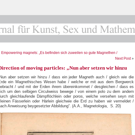
«
Empowering magnets: „Es befinden sich zuweilen so gute Magnethen /
Next Post
»
Direction of moving particles: „Nun aber setzen wir hinzu
„Nun aber setzen wir hinzu / dass ein jeder Magneth auch / gleich wie die
Erde ein Magnethisches Wesen habe / welche er mit aus dem Bergwerck
gebracht / und mit der Erden ihrem übereinkommet / desgleichen / dass es
sich um den selbigen Circulweiss bewege / von einem polo zu dem andern
durch gleichlaufende Dämpflöchlein oder poros, welche versehen seyn mit
kleinen Fässerlein oder Härlein gleichwie die Erd zu haben wir vermeldet /
nach Anweisung beygesetzter Abbildung“. (A.A., Magnetologia, S. 20)