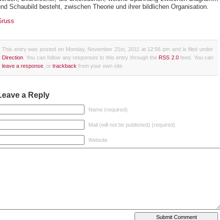
nd Schaubild besteht, zwischen Theorie und ihrer bildlichen Organisation.
Gruss
This entry was posted on Monday, November 21st, 2011 at 12:56 pm and is filed under
Direction
. You can follow any responses to this entry through the
RSS 2.0
feed. You can
leave a response
, or
trackback
from your own site.
Leave a Reply
Name (required)
Mail (will not be published) (required)
Website