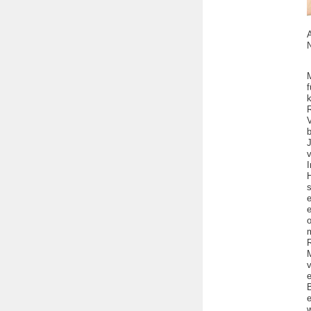
A
M
k
R
s
R
v