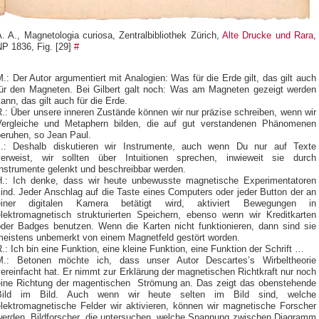
. A., Magnetologia curiosa, Zentralbibliothek Zürich,
Alte Drucke und Rara
,
NP 1836, Fig. [29]
#
.: Der Autor argumentiert mit Analogien: Was für die Erde gilt, das gilt auch
für den Magneten. Bei Gilbert galt noch: Was am Magneten gezeigt werden
ann, das gilt auch für die Erde.
.: Über unsere inneren Zustände können wir nur präzise schreiben, wenn wir
Vergleiche und Metaphern bilden, die auf gut verstandenen Phänomenen
beruhen, so Jean Paul.
J.: Deshalb diskutieren wir Instrumente, auch wenn Du nur auf Texte
verweist, wir sollten über Intuitionen sprechen, inwieweit sie durch
Instrumente gelenkt und beschreibbar werden.
H.: Ich denke, dass wir heute unbewusste magnetische Experimentatoren
ind. Jeder Anschlag auf die Taste eines Computers oder jeder Button der an
einer digitalen Kamera betätigt wird, aktiviert Bewegungen in
elektromagnetisch strukturierten Speichern, ebenso wenn wir Kreditkarten
oder Badges benutzen. Wenn die Karten nicht funktionieren, dann sind sie
meistens unbemerkt von einem Magnetfeld gestört worden.
.: Ich bin eine Funktion, eine kleine Funktion, eine Funktion der Schrift …
M.: Betonen möchte ich, dass unser Autor Descartes’s Wirbeltheorie
ereinfacht hat. Er nimmt zur Erklärung der magnetischen Richtkraft nur noch
eine Richtung der magentischen Strömung an. Das zeigt das obenstehende
Bild im Bild. Auch wenn wir heute selten im Bild sind, welche
elektromagnetische Felder wir aktivieren, können wir magnetische Forscher
werden, Bildforscher, die untersuchen, welche Spannung zwischen Diagramm