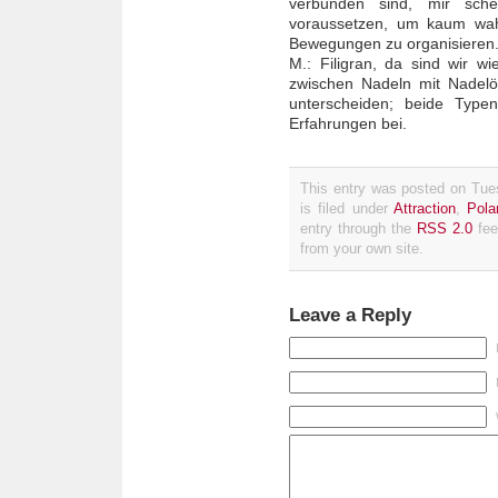
verbunden sind, mir sch
voraussetzen, um kaum wah
Bewegungen zu organisieren
M.: Filigran, da sind wir 
zwischen Nadeln mit Nadel
unterscheiden; beide Type
Erfahrungen bei.
This entry was posted on Tue
is filed under
Attraction
,
Polar
entry through the
RSS 2.0
fee
from your own site.
Leave a Reply